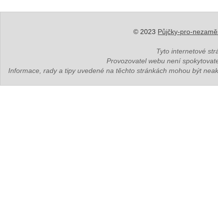
© 2023
Půjčky-pro-nezamě
Tyto internetové st
Provozovatel webu není spokytovate
Informace, rady a tipy uvedené na těchto stránkách mohou být neak