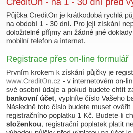
CreditOn - na 1 - 30 dní před v
Půjčka CreditOn je krátkodobá rychlá pů
na období 1 - 30 dní. Pro její získání ne
doložitelné příjmy ani žádné jiné doklad
mobilní telefon a internet.
Registrace přes on-line formulář
Prvním krokem k získání půjčky je regis
www.CreditOn.cz
- v internetovém on-lin
své osobní údaje a pokud budete chtít z
bankovní účet
, vyplníte číslo Vašeho 
Následně toto číslo budete muset ověřit
registračního poplatku 1 Kč. Budete-li ch
složenkou
, registrační poplatek platit
výhodou půjčky před výplatou na účet je 