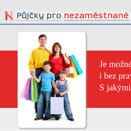
Je možné
i bez pr
S jakými